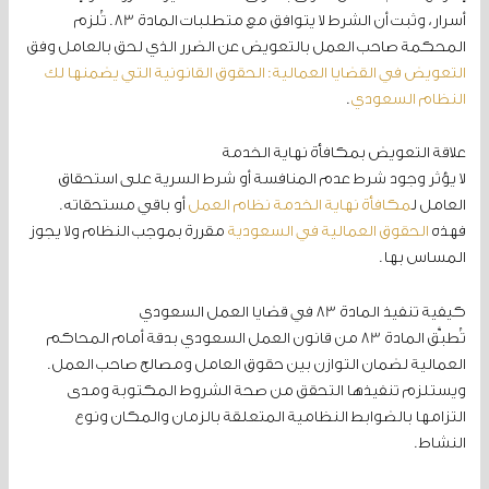
أسرار، وثبت أن الشرط لا يتوافق مع متطلبات المادة 83. تُلزم
المحكمة صاحب العمل بالتعويض عن الضرر الذي لحق بالعامل وفق
التعويض في القضايا العمالية: الحقوق القانونية التي يضمنها لك
النظام السعودي
.
علاقة التعويض بمكافأة نهاية الخدمة
لا يؤثر وجود شرط عدم المنافسة أو شرط السرية على استحقاق
العامل ل
مكافأة نهاية الخدمة نظام العمل
أو باقي مستحقاته.
فهذه
الحقوق العمالية في السعودية
مقررة بموجب النظام ولا يجوز
المساس بها.
كيفية تنفيذ المادة 83 في قضايا العمل السعودي
تُطبَّق المادة 83 من قانون العمل السعودي بدقة أمام المحاكم
العمالية لضمان التوازن بين حقوق العامل ومصالح صاحب العمل.
ويستلزم تنفيذها التحقق من صحة الشروط المكتوبة ومدى
التزامها بالضوابط النظامية المتعلقة بالزمان والمكان ونوع
النشاط.