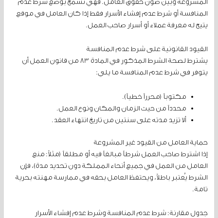
المشروعة وبين صون حقوق العامل. فهي تسمح بوضع شرط عدم
المنافسة أو شرط عدم إفشاء الأسرار فقط إذا كان العامل في موقع
يتيح له معرفة عملاء أو أسرار صاحب العمل.
القيود القانونية على شرط عدم المنافسة
يشترط لصحة الشرط المذكور في المادة 83 من قانون العمل أن
يتوفر في شرط عدم المنافسة ما يلي:
مكتوباً (محرراً خطياً).
محدداً من حيث الزمان والمكان ونوع العمل.
ألا تزيد مدته على سنتين من تاريخ انتهاء العقد.
حماية العامل من القيود غير المشروعة
إذا اشترط صاحب العمل شرطاً مبالغاً فيه أو مطلقاً (مثلاً: منع
العامل من العمل في جميع أنحاء المملكة دون تحديد مدة)، فإن
الشرط يُعتبر باطلاً، ويحتفظ العامل بحقه في ممارسة مهنته بحرية
تامة.
جدول مقارنة: شرط عدم المنافسة وشرط عدم إفشاء الأسرار