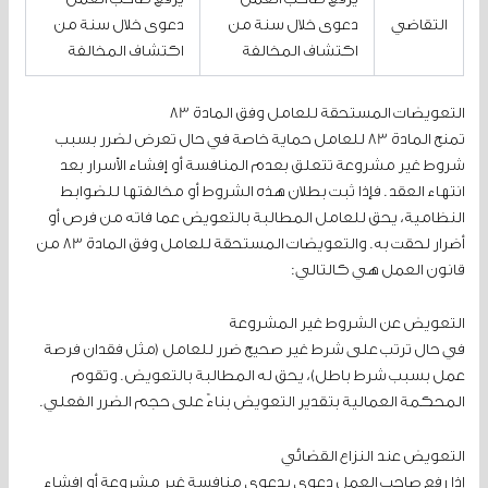
التقاضي
دعوى خلال سنة من
دعوى خلال سنة من
اكتشاف المخالفة
اكتشاف المخالفة
التعويضات المستحقة للعامل وفق المادة 83
تمنح المادة 83 للعامل حماية خاصة في حال تعرض لضرر بسبب
شروط غير مشروعة تتعلق بعدم المنافسة أو إفشاء الأسرار بعد
انتهاء العقد. فإذا ثبت بطلان هذه الشروط أو مخالفتها للضوابط
النظامية، يحق للعامل المطالبة بالتعويض عما فاته من فرص أو
أضرار لحقت به. والتعويضات المستحقة للعامل وفق المادة 83 من
قانون العمل هي كالتالي:
التعويض عن الشروط غير المشروعة
في حال ترتب على شرط غير صحيح ضرر للعامل (مثل فقدان فرصة
عمل بسبب شرط باطل)، يحق له المطالبة بالتعويض. وتقوم
المحكمة العمالية بتقدير التعويض بناءً على حجم الضرر الفعلي.
التعويض عند النزاع القضائي
إذا رفع صاحب العمل دعوى بدعوى منافسة غير مشروعة أو إفشاء