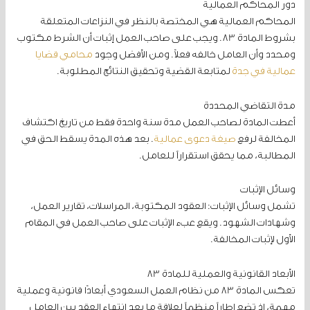
دور المحاكم العمالية
المحاكم العمالية هي المختصة بالنظر في النزاعات المتعلقة
بشروط المادة 83. ويجب على صاحب العمل إثبات أن الشرط مكتوب
ومحدد وأن العامل خالفه فعلاً. ومن الأفضل وجود
محامي قضايا
عمالية في جدة
لمتابعة القضية وتحقيق النتائج المطلوبة.
مدة التقاضي المحددة
أعطت المادة لصاحب العمل مدة سنة واحدة فقط من تاريخ اكتشاف
المخالفة لرفع
صيغة دعوى عمالية
. بعد هذه المدة يسقط الحق في
المطالبة، مما يحقق استقراراً للعامل.
وسائل الإثبات
تشمل وسائل الإثبات: العقود المكتوبة، المراسلات، تقارير العمل،
وشهادات الشهود. ويقع عبء الإثبات على صاحب العمل في المقام
الأول لإثبات المخالفة.
الأبعاد القانونية والعملية للمادة 83
تعكس المادة 83 من نظام العمل السعودي أبعادًا قانونية وعملية
مهمة، إذ تضع إطاراً منظماً لعلاقة ما بعد انتهاء العقد بين العامل