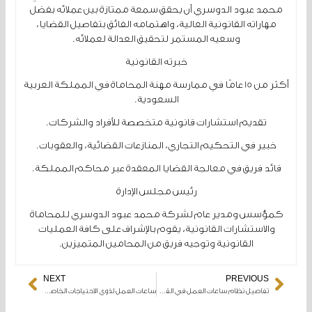
محمد عبود الدوسري أن يحقق سمعة ممتازة بين عملائه بفضل
مهاراته القانونية العالية، واهتمامه الفائق بتفاصيل القضايا،
وسعيه المستمر لتحقيق العدالة لعملائه.
خبرته القانونية
أكثر من 15 عامًا في ممارسة مهنة المحاماة في المملكة العربية
السعودية.
تقديم استشارات قانونية متخصصة للأفراد والشركات.
خبير في التحكيم التجاري، المنازعات القضائية، والعقوبات.
قائد فريق في معالجة القضايا المعقدة عبر محاكم المملكة.
رئيس مجلس الإدارة
كمؤسس ومدير عام لشركة محمد عبود الدوسري للمحاماة
والاستشارات القانونية، يقوم بالإشراف على كافة العمليات
القانونية وتوجيه فريق من المحامين المتميزين.
NEXT
PREVIOUS
Next
Prev
تفاصيل نظام ساعات العمل في القطاع الحكومي وأيام الإجازات الرسمية
ساعات العمل لذوي الاحتياجات الخاصة في السعودية: حقوقك القانونية