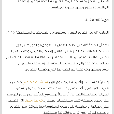
لا، يظل العامل مستحقاً لمكافأة نهاية الخدمة وجميع حقوقه
المالية، ولا يجوز ربطها بشرط المنافسة.
في ختام مقالنا.
المادة 83 من نظام العمل السعودي والتعويضات المستحقة 2025.
نجد أن المادة 83 من نظام العمل السعودي لها دور كبير في
تنظيم العلاقة التعاقدين بين العامل وصاحب العمل، وخاصة فيما
يخص اتفاقيات عدم المنافسة بعد انتهاء العلاقة التعاقدية. لذلك، فإن
صياغة بنود عدم المنافسة تتطلب دقة قانونية عالية لضمان
مشروعيتها وتوافقها مع الضوابط التي وضعها النظام.
ونظراً لحساسية وأهمية الموضوع، فإن
استشارة محامي
مختص
في نظام العمل أمر لا غنى عنه سواء كنت صاحب عمل تسعى
لحماية مصالحك التجارية، أو عاملاً ترغب في التأكد من عدم التوقيع
على بنود مجحفة تقيد مستقبلك المهني.
تواصل معنا
الآن لتحصل
على صياغة أو مراجعة بنود عدم المنافسة بما يتوافق مع النظام
ويجنبك الوقوع في نزاعات قانونية مستقبلاً.