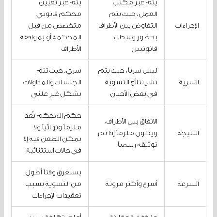
يتم عبر مكتب
يتم عبر تعيين
العمل، حيث يتم
محكم قانوني
الإجراءات
التفاوض بين الأطراف
متخصص من قبل
بحضور وسطاء
المحكمة أو بموافقة
قانونيين
الأطراف
ليس سرياً، حيث يتم
سري، حيث تتم
السرية
نشر نتائج التسوية
الجلسات والمداولات
في بعض الأحيان
بشكل غير علني
حكم المحكم يُعد
الاتفاق بين الأطراف،
ملزماً ونهائياً ولا
النتيجة
ويكون ملزماً إذا تم
يمكن الطعن فيه إلا
توثيقه رسمياً
في حالات استثنائية
يستغرق وقتاً أطول
السرعة
أسرع وأكثر مرونة
من التسوية بسبب
تعقيدات الإجراءات