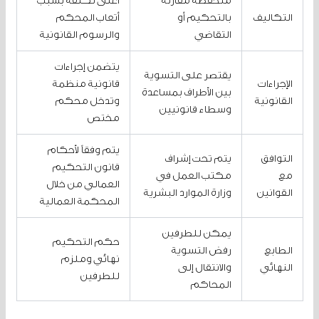
منخفضة مقارنة
أعلى تكلفة بسبب
التكاليف
بالتحكيم أو
أتعاب المحكم
التقاضي
والرسوم القانونية
يتضمن إجراءات
يقتصر على التسوية
الإجراءات
قانونية منظمة
بين الأطراف بمساعدة
القانونية
وتدخل محكم
وسطاء قانونيين
مختص
يتم وفقاً لأحكام
التوافق
يتم تحت إشراف
قانون التحكيم
مع
مكتب العمل في
العمالي من خلال
القوانين
وزارة الموارد البشرية
المحكمة العمالية
يمكن للطرفين
حكم التحكيم
الطابع
رفض التسوية
نهائي وملزم
النهائي
والانتقال إلى
للطرفين
المحاكم