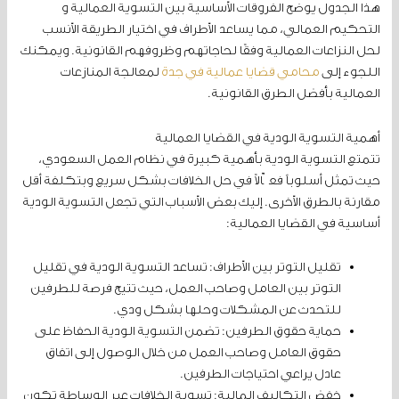
هذا الجدول يوضح الفروقات الأساسية بين التسوية العمالية و
التحكيم العمالي، مما يساعد الأطراف في اختيار الطريقة الأنسب
لحل النزاعات العمالية وفقًا لحاجاتهم وظروفهم القانونية. ويمكنك
اللجوء إلى
محامي قضايا عمالية في جدة
لمعالجة المنازعات
العمالية بأفضل الطرق القانونية.
أهمية التسوية الودية في القضايا العمالية
تتمتع التسوية الودية بأهمية كبيرة في نظام العمل السعودي،
حيث تمثل أسلوباً فعّالاً في حل الخلافات بشكل سريع وبتكلفة أقل
مقارنة بالطرق الأخرى. إليك بعض الأسباب التي تجعل التسوية الودية
أساسية في القضايا العمالية:
تقليل التوتر بين الأطراف: تساعد التسوية الودية في تقليل
التوتر بين العامل وصاحب العمل، حيث تتيح فرصة للطرفين
للتحدث عن المشكلات وحلها بشكل ودي.
حماية حقوق الطرفين: تضمن التسوية الودية الحفاظ على
حقوق العامل وصاحب العمل من خلال الوصول إلى اتفاق
عادل يراعي احتياجات الطرفين.
خفض التكاليف المالية: تسوية الخلافات عبر الوساطة تكون