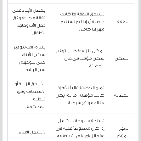
يحصل الأبناء على
تستحق النفقة إذا كانت
نفقة محددة وفق
النفقة
حاضنة أو إذا لم تستلم
دخل الأب وحاجة
مهرها كاملاً.
الأطفال.
يلتزم الأب بتوفير
يمكن للزوجة طلب توفير
سكن للأبناء
السكن
سكن مؤقت في حال
حتى بلوغهم
الحضانة.
سن الرشد.
للأب حق الزيارة أو
تمنح الحضانة غالباً للأم إذا
الاستضافة وفق
الحضانة
كانت مؤهلة، ما لم يكن
تنظيم
هناك موانع شرعية.
المحكمة.
تستحقه الزوجة بالكامل
المهر
إذا كان منصوصاً عليه في
لا يشمل الأبناء.
المؤخر
عقد الزواج ولم يتم دفعه