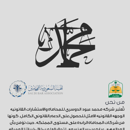
من نحن
تُعتبر شركة محمد عبود الدوسري للمحاماة والاستشارات القانونية
الوجهة القانونية الأمثل للحصول على الدعم القانوني الكامل. كونها
من شركات المحاماة الرائدة على مستوى المملكة. حيث نؤمن بأن
العدالة هي عبارة عن رسالة نسعى لتحقيقها من خلال خبراتنا العميقة