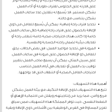
كان العامل يعاني من إعاقة حركية أو إعاقة جسدية تؤثر
على قدرته على الجلوس لفترات طويلة أو أداء العمل
بشكل مستمر، قد يُسمح له بتقليل عدد ساعات العمل
بشكل يتناسب مع حالته.
تحديد فترات راحة إضافية: يمكن أن يُسمح للعامل من ذوي
الإعاقة بالحصول على فترات راحة إضافية خلال ساعات العمل،
خاصة إذا كانت هناك احتياجات صحية خاصة تتطلب راحة أو
تعديلات بيئية لضمان راحته الجسدية والنفسية.
المرونة في تحديد مواعيد العمل: في بعض الحالات، يحق
للعامل ذو الإعاقة الحصول على مرونة في ساعات العمل.
على سبيل المثال، يمكن أن يسمح صاحب العمل بتغيير
توقيت بدء العمل أو تعديلات في أيام العمل لتناسب
احتياجات العامل الصحية أو التنقلات التي قد يواجهها.
أهمية هذه التسهيلات:
تتيح هذه التسهيلات لذوي الإعاقة التكيف مع بيئة العمل بشكل
مريح وآمن، مما يزيد من إنتاجيتهم ويقلل من احتمالية الإرهاق أو
الضغط النفسي. حيث توفر المملكة هذه التسهيلات ضمن سياق
تعزيز المساواة في الفرص الوظيفية بين الأشخاص ذوي الإعاقة وبقية