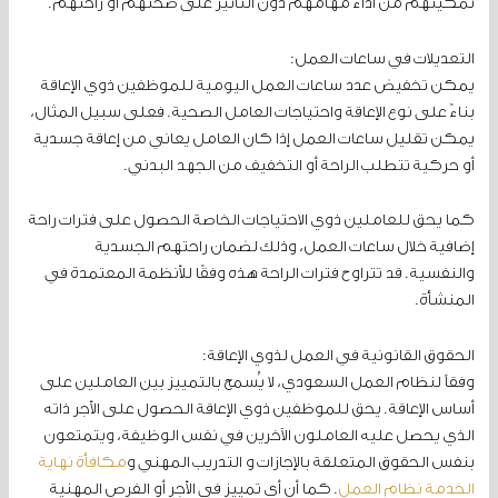
تمكينهم من أداء مهامهم دون التأثير على صحتهم أو راحتهم.
التعديلات في ساعات العمل:
يمكن تخفيض عدد ساعات العمل اليومية للموظفين ذوي الإعاقة
بناءً على نوع الإعاقة واحتياجات العامل الصحية. فعلى سبيل المثال،
يمكن تقليل ساعات العمل إذا كان العامل يعاني من إعاقة جسدية
أو حركية تتطلب الراحة أو التخفيف من الجهد البدني.
كما يحق للعاملين ذوي الاحتياجات الخاصة الحصول على فترات راحة
إضافية خلال ساعات العمل، وذلك لضمان راحتهم الجسدية
والنفسية. قد تتراوح فترات الراحة هذه وفقًا للأنظمة المعتمدة في
المنشأة.
الحقوق القانونية في العمل لذوي الإعاقة:
وفقاً لنظام العمل السعودي، لا يُسمح بالتمييز بين العاملين على
أساس الإعاقة. يحق للموظفين ذوي الإعاقة الحصول على الأجر ذاته
الذي يحصل عليه العاملون الآخرين في نفس الوظيفة، ويتمتعون
بنفس الحقوق المتعلقة بالإجازات و التدريب المهني و
مكافأة نهاية
الخدمة نظام العمل
. كما أن أي تمييز في الأجر أو الفرص المهنية