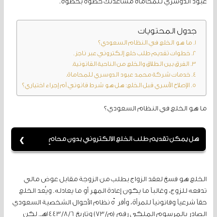
عبود الدوسري للمحاماة مساعدتك خطوة بخطوة.
جدول المحتويات
ما هو الخلع في النظام السعودي؟
خطوات تقديم طلب خلع إلكتروني عبر ناجز.
الفرق بين الطلاق والخلع من الناحية القانونية.
خدمات شركة محمد عبود الدوسري للمحاماة.
الإصلاح الأسري قبل الخلع: هل هو شرط قانوني أم إجراء اختياري؟
ما هو الخلع في النظام السعودي؟
هل يمكن تقديم طلب الخلع الإلكتروني بدون محامٍ
نعم، يمكن تقديم الطلب عبر بوابة ناجز، لكن الاستعانة
بمحامٍ يضمن لك إعداد الدعوى بشكل قانوني ويزيد فرص
الخلع هو فسخ لعقد الزواج بطلب من الزوجة مقابل عوض مالي
نجاح القضية.
تدفعه للزوج، وغالباً ما يكون إعادة المهر أو ما يعادله. ويُعد الخلع
حقاً شرعياً وقانونياً للمرأة، وأقرّه نظام الأحوال الشخصية السعودي
الصادر بالمرسوم الملكي رقم (م/73) وتاريخ 1443/8/6هـ. لكن