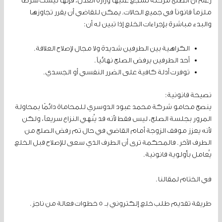
رغم أن الصلح مرحلة تشجع عليها وزارة العدل، فإنها ليست شرطاً
ملزماً قانوناً في جميع الحالات. يمكن للقاضي أن يقرر تجاوزها
والبدء مباشرة بإجراءات الخلع إذا تبين له أن:
الكراهية بين الطرفين شديدة ولا مجال لإصلاح العلاقة.
أحد الطرفين يرفض الصلح نهائياً.
توفرت أدلة كافية على الضرر النفسي أو الجسدي.
نصيحة قانونية:
ينصح محامو شركة محمد عبود الدوسري للمحاماة دائمًا بمحاولة
المرور بجلسة الصلح، ليس فقط لأنه قد يُنهي النزاع سريعاً، ولكن
لأنه يعزز موقف الزوجة أمام القاضي في حال تم رفض الصلح من
الطرف الآخر. فالمحكمة ترى أن الطرف الذي سعى للإصلاح قبل الخلع
يُعامل بأولوية قانونية.
في الختام لمقالنا.
طريقة تقديم طلب خلع إلكتروني بـ 5 خطوات فعالة من ناجز.