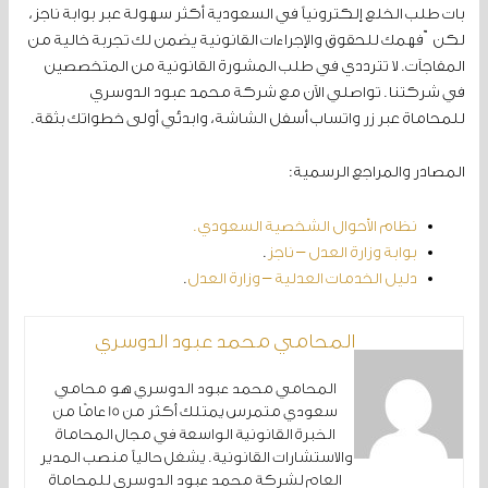
بات طلب الخلع إلكترونياً في السعودية أكثر سهولة عبر بوابة ناجز،
لكنّ فهمك للحقوق والإجراءات القانونية يضمن لك تجربة خالية من
المفاجآت. لا تترددي في طلب المشورة القانونية من المتخصصين
في شركتنا. تواصلي الآن مع شركة محمد عبود الدوسري
للمحاماة عبر زر واتساب أسفل الشاشة، وابدئي أولى خطواتك بثقة.
المصادر والمراجع الرسمية:
نظام الأحوال الشخصية السعودي.
بوابة وزارة العدل – ناجز
.
دليل الخدمات العدلية – وزارة العدل
.
المحامي محمد عبود الدوسري
المحامي محمد عبود الدوسري هو محامي
سعودي متمرس يمتلك أكثر من 15 عامًا من
الخبرة القانونية الواسعة في مجال المحاماة
والاستشارات القانونية. يشغل حالياً منصب المدير
العام لشركة محمد عبود الدوسري للمحاماة