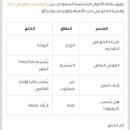
يفرق نظام الأحوال الشخصية السعودي بين
رفع قضية طلاق في جدة
وقضية الخلع من حيث الأطراف والإجراءات والنتائج.
العنصر
الطلاق
الخلع
من له الحق في
الزوج
الزوجة
التقديم
يُشترط عادةً إعادة
العوض المالي
لا يشترط
المهر
غير
يُطلب غالباً لإقناع
إثبات الضرر
مطلوب
القاضي
هل يُحسب
نعم
لا يُعد طلقة
كطلقة؟
آثار الخلع: