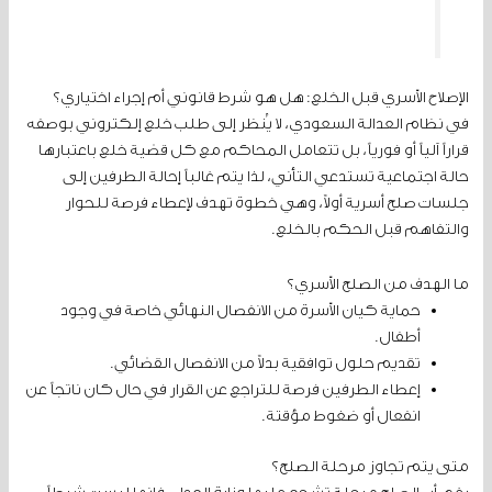
الإصلاح الأسري قبل الخلع: هل هو شرط قانوني أم إجراء اختياري؟
في نظام العدالة السعودي، لا يُنظر إلى طلب خلع إلكتروني بوصفه
قراراً آلياً أو فورياً، بل تتعامل المحاكم مع كل قضية خلع باعتبارها
حالة اجتماعية تستدعي التأني، لذا يتم غالباً إحالة الطرفين إلى
جلسات صلح أسرية أولاً، وهي خطوة تهدف لإعطاء فرصة للحوار
والتفاهم قبل الحكم بالخلع.
ما الهدف من الصلح الأسري؟
حماية كيان الأسرة من الانفصال النهائي خاصة في وجود
أطفال.
تقديم حلول توافقية بدلاً من الانفصال القضائي.
إعطاء الطرفين فرصة للتراجع عن القرار في حال كان ناتجاً عن
انفعال أو ضغوط مؤقتة.
متى يتم تجاوز مرحلة الصلح؟