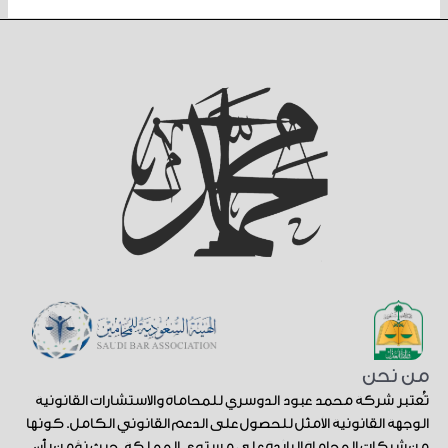
من نحن
تُعتبر شركة محمد عبود الدوسري للمحاماة والاستشارات القانونية
الوجهة القانونية الأمثل للحصول على الدعم القانوني الكامل. كونها
من شركات المحاماة الرائدة على مستوى المملكة. حيث نؤمن بأن