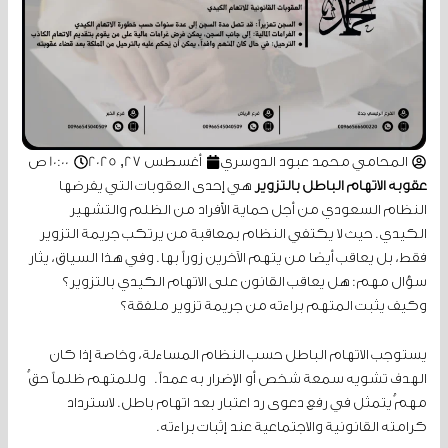
المحامي محمد عبود الدوسري
أغسطس 27, 2025
10:00 ص
عقوبة الاتهام الباطل بالتزوير
هي إحدى العقوبات التي يفرضها
النظام السعودي من أجل حماية الأفراد من الظلم والتشهير
الكيدي. حيث لا يكتفي النظام بمعاقبة من يرتكب جريمة التزوير
فقط، بل يعاقب أيضا من يتهم الآخرين زوراً بها. وفي هذا السياق، يثار
سؤال مهم: هل يعاقب القانون على الاتهام الكيدي بالتزوير؟
وكيف يثبت المتهم براءته من جريمة تزوير ملفقة؟
يستوجب الاتهام الباطل حسب النظام المساءلة، وخاصة إذا كان
الهدف تشويه سمعة شخص أو الإضرار به عمداً. وللمتهم ظلماً حقٌ
مهمٌ يتمثل في رفع دعوى رد اعتبار بعد اتهام باطل. لاسترداد
كرامته القانونية والاجتماعية عند إثبات براءته.