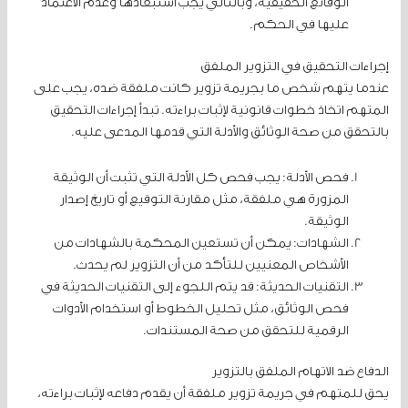
الوقائع الحقيقية، وبالتالي يجب استبعادها وعدم الاعتماد
عليها في الحكم.
إجراءات التحقيق في التزوير الملفق
عندما يتهم شخص ما بجريمة تزوير كانت ملفقة ضده، يجب على
المتهم اتخاذ خطوات قانونية لإثبات براءته. تبدأ إجراءات التحقيق
بالتحقق من صحة الوثائق والأدلة التي قدمها المدعى عليه.
فحص الأدلة: يجب فحص كل الأدلة التي تثبت أن الوثيقة
المزورة هي ملفقة، مثل مقارنة التوقيع أو تاريخ إصدار
الوثيقة.
الشهادات: يمكن أن تستعين المحكمة بالشهادات من
الأشخاص المعنيين للتأكد من أن التزوير لم يحدث.
التقنيات الحديثة: قد يتم اللجوء إلى التقنيات الحديثة في
فحص الوثائق، مثل تحليل الخطوط أو استخدام الأدوات
الرقمية للتحقق من صحة المستندات.
الدفاع ضد الاتهام الملفق بالتزوير
يحق للمتهم في جريمة تزوير ملفقة أن يقدم دفاعه لإثبات براءته،