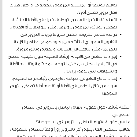
توقيع الوثيقة أو المستند المزعوم لتحديد ما إذا كان هناك
فعل تزوير فعلي أم لا.
الاستعانة بالخبراء الفنيين: توظيف خبراء في الأدلة الجنائية
لفحص الوثائق المزعوم تزويرها، مثل التوقيعات أو الأختام.
دراسة عناصر الجريمة: فحص شروط جريمة التزوير في
القانون السعودي للتأكد من وجود جميع العناصر اللازمة
للجريمة مثل التلاعب في البيانات أو تقديم وثائق مزورة.
إجراءات الطعن في الاتهام: إرشاد المتهم حول كيفية الطعن
في الاتهام الباطل من خلال التوجه للمحكمة وتقديم الأدلة
والشهادات التي تدعم براءته.
إعداد الدفاع القانوني: صياغة دفاع قوي لإثبات براءة المتهم،
سواء من خلال الطعن في الأدلة أو تقديم أدلة تدحض التهم
الموجهة.
أسئلة شائعة حول عقوبة الاتهام الباطل بالتزوير في النظام
السعودي
ما هي عقوبة الاتهام الباطل بالتزوير في السعودية؟
يعاقب الشخص الذي يتهم آخر بالتزوير زوراً وفقاً للنظام السعودي
بعقوبات تشمل السجن تعزيراً والغرامة، حسب تقدير المحكمة