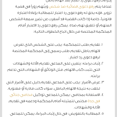
إجراءات رفع دعوى رد اعتبار بعد اتهام باطل
عندما يتم
رفع دعوى قضائية ضد شخص
ويُتهم زوراً في قضية
تزوير، فإنه يحق له رفع دعوى رد اعتبار للمطالبة بإعادة اعتباره
قانونياً، خاصة إذا كانت القضية قد أسفرت عن تضرر سمعة الشخص
المتهم أو تلفيق تهم ضده. يمكن رفع دعوى رد الاعتبار أمام
المحكمة المختصة من خلال اتباع الخطوات التالية:
تقديم طلب للمحكمة: يجب على الشخص الذي تعرض
لاتهام باطل تقديم طلب رسمي إلى المحكمة المختصة
لرفع دعوى رد اعتبار.
إثبات براءته: يتعين على المدعي تقديم الأدلة والشهادات
التي تثبت كذب الاتهام، مثل الوثائق أو الشهادات التي تدعم
براءته.
عرض الأضرار: يجب على المدعي تقديم دليل على الأضرار التي
لحقت به نتيجة الاتهام الباطل، سواء كانت مادية أو معنوية.
الاستعانة بمحامي: يمكن للمدعي توكيل
محامي جنائي
في جدة
مختص لتمثيله أمام المحكمة ودعمه في تقديم
الأدلة والشهادات.
المطالبة بالتعويض: في حال إثبات البراءة، يمكن للمدعي