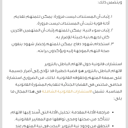
ويتضمن ذلك:
إثبات أن المستندات ليست مزورة: يمكن للمتهم تقديم
أدلة قوية تثبت أن المستندات ليست مزورة.
إثبات سوء النية: يمكن للمتهم إثبات أن المتهمين الآخرين
كان لديهم نية خبيثة للإضرار به.
استخدام شهود دفاع: يمكن للمتهم إحضار شهود ينفون
صحة التهم الموجهة إليه ويؤكدون براءته.
استشارات قانونية حول الاتهام الباطل بالتزوير
الاتهام الباطل بالتزوير هو قضية خطيرة قد تؤدي إلى أضرار جسيمة
على سمعة المتهم وحقوقه القانونية. لذلك، من الضروري استشارة
محامي مختص في القضايا الجنائية لتقديم المشورة القانونية
المناسبة. تشمل
الاستشارات القانونية الشاملة
في هذا المجال ما
يلي:
مراجعة الأدلة المقدمة: تحليل الأدلة التي أُسند إليها الاتهام
للتأكد من صحتها ومدى توافقها مع المعايير القانونية.
التحقق من وجود نية التزوير: البحث في نية المتهم عند