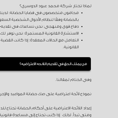
لماذا تختار شركة محمد عبود الدوسري؟
محامون متخصصون في قضايا الحضانة: لدينا فر
بالحضانة وفقًا لنظام الأحوال الشخصية السعو
دفاع قوي ومنهجي: نحن نساعدك في تقديم لا
الاستشارة القانونية المستمرة: نحن نوفر لك 
التعامل مع الحالات المعقدة: إذا كانت القض
القانونية.
من يملك الحق في تقديم اللائحة الاعتراضية؟
حسب النظام فيحق لكل من الأب والأم ممن أُدين
وفي الختام لمقالنا.
بتقديم الاعتراض أن يكون صاحب صفة. ويُشترط لذلك
نموذج لائحة اعتراضية على صك حضانة المواعيد والإجراءات 5
إعداد اللائحة الاعتراضية على أحكام الحضانة تحتاج ل
ومتى تبدأ. لذلك إذا كنت تحتاج إلى مساعدة قانون