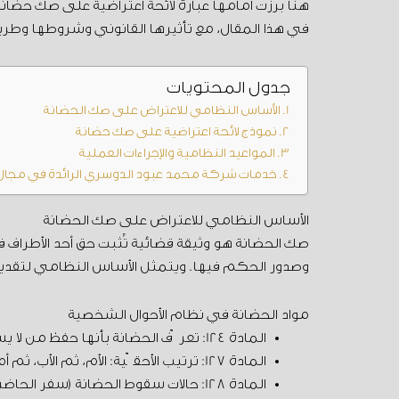
هنا برزت أمامها عبارة لائحة اعتراضية على صك حض
في هذا المقال، مع تأثيرها القانوني وشروطها وطري
جدول المحتويات
الأساس النظامي للاعتراض على صك الحضانة
نموذج لائحة اعتراضية على صك حضانة
المواعيد النظامية والإجراءات العملية
خدمات شركة محمد عبود الدوسري الرائدة في مجال 
الأساس النظامي للاعتراض على صك الحضانة
صك الحضانة هو وثيقة قضائية تُثبت حق أحد الأطراف ف
وصدور الحكم فيها. ويتمثل الأساس النظامي لتقديم
مواد الحضانة في نظام الأحوال الشخصية
المادة 124: تعرّف الحضانة بأنها حفظ من لا يستقلّ بنفسه عما يضرّه وتربيته.
المادة 127: ترتيب الأحقّية: الأم، ثم الأب، ثم أمّ الأم مع جواز مخالفة الترتيب لمصلحة المحضون.
المادة 128: حالات سقوط الحضانة (سفر الحاضن دون موافقة، السكوت سنةً كاملة… إلخ).