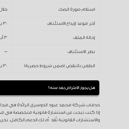
استلام صورة الصك
خلال 20 يوماً من ا
آخر موعد لإيداع الاستئناف
30 يوماً
إحالة الملف
3 أيام عمل من نهاية المدة
نظر الاستئناف
–
الطعن بالنقض (ضمن شروط حصرية)
30 يوماً
هل يجوز الاعتراض بعد سنة؟
يسقط الحق بانقضاء المدة، إلا إذا ثبت انعدام الول
خدمات شركة محمد عبود الدوسري الرائدة في مجال
إذا كنت تبحث عن استشارة قانونية متخصصة في مجا
والاستشارات القانونية تُقدّم لك الدعم الكامل. نح