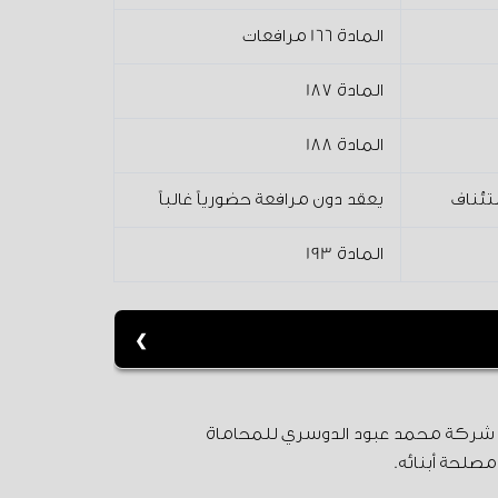
المادة 166 مرافعات
المادة 187
المادة 188
تئناف
يعقد دون مرافعة حضورياً غالباً
المادة 193
س إعادة نظر.
ن شركة محمد عبود الدوسري للمحاماة
مصلحة أبنائه.