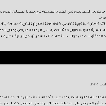
يق من المحامين ذوي الخبرة العميقة في قضايا الحضانة، الذين يمت
دي.
ئحة اعتراضية قوية تتضمن كافة الأدلة القانونية التي تدعم ق
استشارة قانونية طوال مدة القضية، من مرحلة الاعتراض وحتى الحكم 
ية معقدة أو تتضمن جوانب شائكة، مثل السفر، أو حق الزيارة، نحن ه
 بحكم الحضانة، وكذلك الوصي أو الولي في حال كان المحضون أو 
 قيام المصلحة والالتزام بالمواعيد.
202.
لدقة والدراية القانونية بطريقة تحرير لائحة استئناف على صك حضانة،
ية بشأن الاعتراض على صك الحضانة، لا تتردد في التواصل معنا. ن