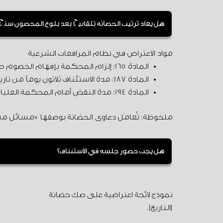
هل يعاد ترتيب الحضانة تلقائيًّا بعد بلوغ المحضون سنًّا 
لا، لكن للمحضون بعد سنّ التمييز طلب الانتقال 
مواد الاعتراض في نظام المرافعات الشرعية
المادة 165: إلزام المحكمة بإفهام الخصوم طرق الاعتراض ومواعيدها عند النطق بالحكم.
المادة 187: مدة الاستئناف ثلاثون يوماً من تاريخ تسلّم صورة الصك، وتخفض إلى عشرة أيام في المسائل المستعجلة (النفقة، تسليم الصغير).
المادة 194: مدة النقض أمام المحكمة العليا ثلاثون يوماً (خمسة عشر للمستعجل).
ملحوظة: تُعامَل دعاوى الحضانة بوصفها «مسائل مس
هل يجب حضور جلسة في الاستئناف؟
غالباً تُنظر القضية تدقيقاً، ويُخطر الأطراف فقط بال
نموذج لائحة اعتراضية على صك حضانة
[التاريخ].