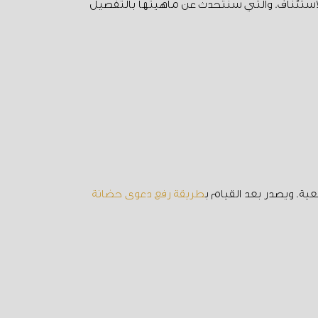
لاستئناف. والتي سنتحدث عن ماهيتها بالتفصيل
ية. ويصدر بعد القيام ب
طريقة رفع دعوى حضانة