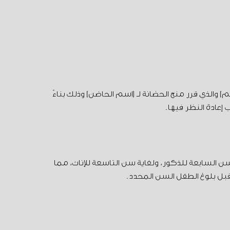
 والذي قرر منح الحضانة لـ [اسم الحاضن] وذلك بناءً
إعادة النظر فيها.
 حتى سن السابعة للذكور، ولغاية سن التاسعة للإناث، مما
بل بلوغ الطفل السن المحدد.