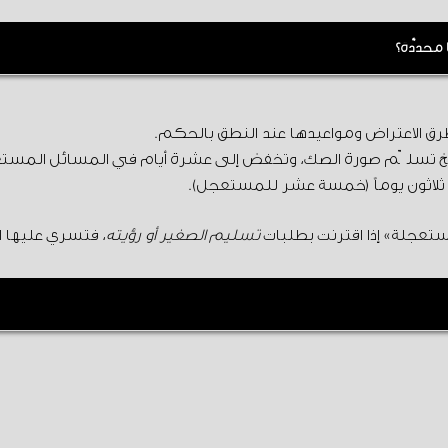
محدَّدة؟
لمن يختاره إذا رأت المحكمة مصلحته.
تعجلة» إذا اقترنت بطلبات
تسليم الصغير أو رؤيته
، فتسري عليها ال
قرار ما لم تقرر الدائرة جلسة.