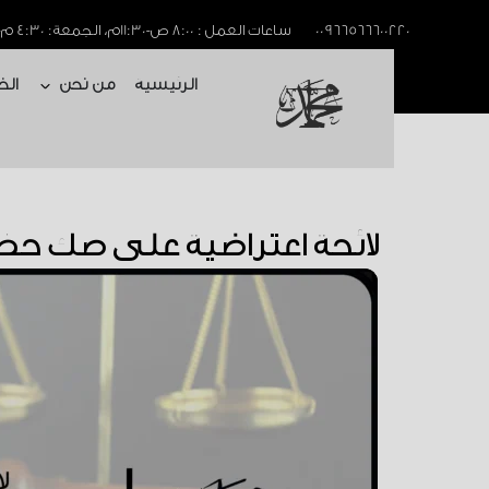
خطي
00966566600220
ساعات العمل : 8:00 ص-11:30م، الجمعة: 4:30 م-11:30م
لى
Open من نح
الرئيسية
من نحن
لمحتوى
Open من نحن
الرئيسية
من نحن
الخ
لائحة اعتراضية على صك حض