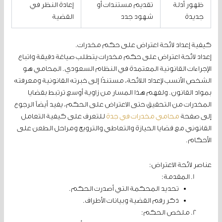
ظهور أدلة
تقديم مستندات أو
إعادة النظر في
جديدة
شهود جدد
القضية
كيفية إعداد لائحة اعتراض على حكم مخدرات.
إعداد لائحة اعتراض على حكم مخدرات يتطلب صياغة دقيقة واتباع
الإجراءات القانونية المعتمدة في النظام السعودي. المحامي هو
الشخص الأنسب لإعداد اللائحة، مستندًا إلى خبرته القانونية ومعرفته
بمواد القانون. ولفهم هذا المسار من زاوية أوسع ترتبط بقضايا
المخدرات من التحقيق حتى الاعتراض على الحكم، يفيد أيضاً الرجوع
إلى صفحة
محامي مخدرات في جدة
للتعرف على كيفية التعامل
القانوني مع قضايا الحيازة والتعاطي والترويج ومراحل الطعن على
الأحكام.
عناصر لائحة الاعتراض:
المقدمة:
تحديد المحكمة التي أصدرت الحكم.
ذكر رقم القضية وبيانات الأطراف.
ملخص الحكم: