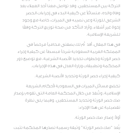
التركة بين المستحقين. وقد تواصل معنا أحد العملاء بعد
وفاة والده، متسائلاً عن كيفية البدء في إجراءات الحصر
الشرعي للورثة وعن نصيبه في الميراث، خاصة مع وجود
إخوة غير أشقاء، وأراد التأكد من صحة توزيع التركة وفقًا
للشريعة الإسلامية.
في هذا المقال، أقدّم لك بصفتي محامياً مرخصاً في
المملكة العربية السعودية شرحاً مبسطاً عن كيفية إجراء
حصر الورثة وخطوات تحديد الأنصبة الشرعية، مع توضيح دور
المحكمة وتطبيقات وزارة العدل في هذه الإجراءات.
كيفية إجراء حصر الورثة وتحديد الأنصبة الشرعية.
تخضع مسائل الميراث في السعودية لأحكام الشريعة
الإسلامية، وتُنفذ من خلال المحكمة العامة التي تقوم بإصدار
صك حصر الورثة وتحديد المستحقين. وفيما يلي نظرة
تفصيلية عن هذا الإجراء:
أولاً: إصدار صك حصر الورثة.
يُعد “صك حصر الورثة” وثيقة رسمية تصدرها المحكمة تثبت