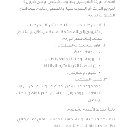
أسماء الورثة الشرعيين بعد وفاة شخص، وهي ضرورية
لتوزيع التركة أو التصرف فيها. وللحصول عليه، يجب اتباع
الخطوات التالية:
تقديم طلب عبر بوابة ناجز: يتم تقديم طلب
إلكتروني إلى المحكمة العامة من خلال بوابة ناجز
لطلب إثبات حصر الورثة.
إرفاق المستندات المطلوبة:
شهادة الوفاة.
الهوية الوطنية لمقدم الطلب.
إثبات صلة القرابة (كرت العائلة).
شهود ومعرفين.
جلسة المحكمة:
يُحدد موعد جلسة عن بُعد أو حضورياً، ويتم سماع
شهادة الشهود حول الورثة، ثم يُصدر القاضي الصك
الرسمي.
ثانياً: تحديد الأنصبة الشرعية.
يتم تحديد أنصبة الورثة بحسب الفقه الإسلامي وما ورد في
نظام المرافعات الشرعية، مع مراعاة: