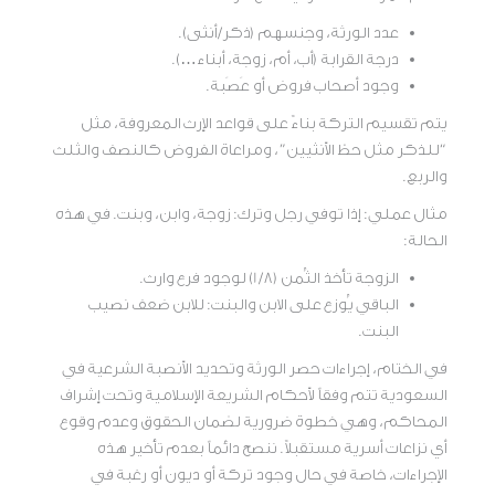
عدد الورثة، وجنسهم (ذكر/أنثى).
درجة القرابة (أب، أم، زوجة، أبناء…).
وجود أصحاب فروض أو عَصَبة.
يتم تقسيم التركة بناءً على قواعد الإرث المعروفة، مثل
“للذكر مثل حظ الأنثيين”، ومراعاة الفروض كالنصف والثلث
والربع.
مثال عملي: إذا توفي رجل وترك: زوجة، وابن، وبنت. في هذه
الحالة:
الزوجة تأخذ الثُمن (1/8) لوجود فرع وارث.
الباقي يُوزع على الابن والبنت: للابن ضعف نصيب
البنت.
في الختام، إجراءات حصر الورثة وتحديد الأنصبة الشرعية في
السعودية تتم وفقاً لأحكام الشريعة الإسلامية وتحت إشراف
المحاكم، وهي خطوة ضرورية لضمان الحقوق وعدم وقوع
أي نزاعات أسرية مستقبلاً. ننصح دائماً بعدم تأخير هذه
الإجراءات، خاصة في حال وجود تركة أو ديون أو رغبة في