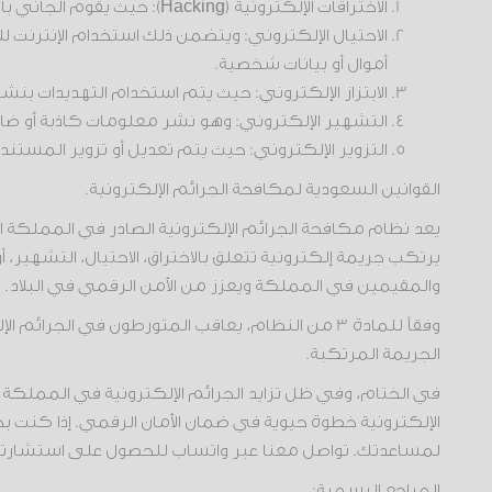
الاختراقات الإلكترونية (Hacking): حيث يقوم الجاني بالدخول إلى أنظمة حاسوبية أو شبكات إلكترونية بشكل غير قانوني بهدف الحصول على معلومات حساسة أو تخريب البيانات.
الاحتيال الإلكتروني: ويتضمن ذلك استخدام الإنترنت ل
أموال أو بيانات شخصية.
الابتزاز الإلكتروني: حيث يتم استخدام التهديدات 
التشهير الإلكتروني: وهو نشر معلومات كاذبة أو ضار
التزوير الإلكتروني: حيث يتم تعديل أو تزوير المستندات
القوانين السعودية لمكافحة الجرائم الإلكترونية.
يرتكب جريمة إلكترونية تتعلق بالاختراق، الاحتيال، التشهير، 
والمقيمين في المملكة ويعزز من الأمن الرقمي في البلاد.
الجريمة المرتكبة.
في الختام، وفي ظل تزايد الجرائم الإلكترونية في المملكة ا
الإلكترونية خطوة حيوية في ضمان الأمان الرقمي. إذا كنت ب
لمساعدتك. تواصل معنا عبر واتساب للحصول على استشارتك ال
المراجع الرسمية: